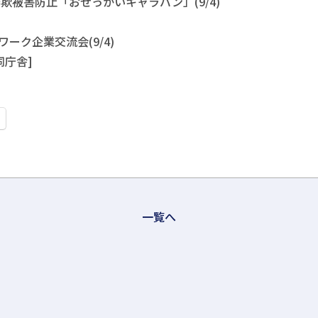
詐欺被害防止「おせっかいキャラバン」(9/4)
ワーク企業交流会(9/4)
同庁舎]
一覧へ