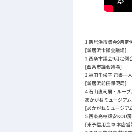
1.新居浜市議会9月定例
[新居浜市議会議場]
2.西条市議会9月定例会 
[西条市議会議場]
3.福田千栄子 己書一人展
[新居浜前田郵便局]
4.石山直司展・ルー
あかがねミュージアムで
[あかがねミュージアム
5.西条高校輝安KOU房活
[東予信用金庫 本店営