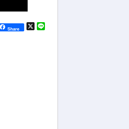
X
Line
Share