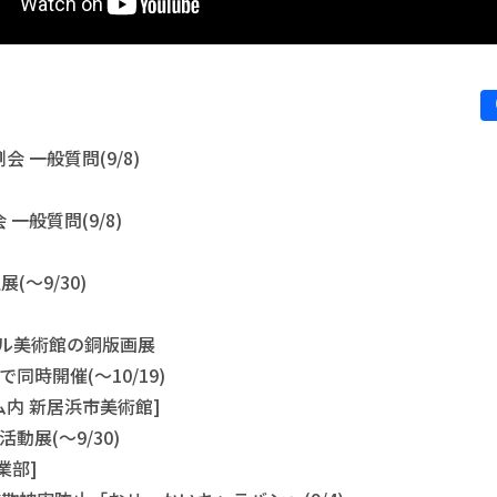
会 一般質問(9/8)
一般質問(9/8)
(～9/30)
ブル美術館の銅版画展
同時開催(～10/19)
内 新居浜市美術館]
動展(～9/30)
業部]