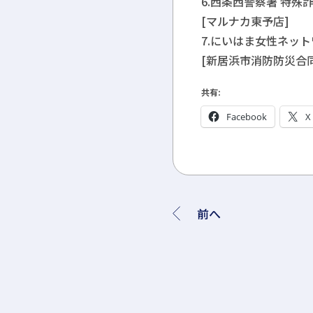
6.西条西警察署 特殊
[マルナカ東予店]
7.にいはま女性ネット
[新居浜市消防防災合
共有:
Facebook
X
前へ