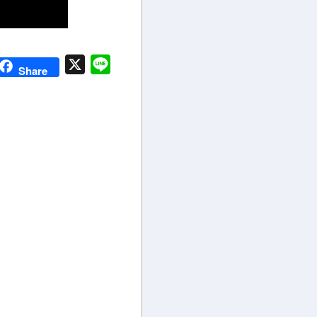
X
Line
Share