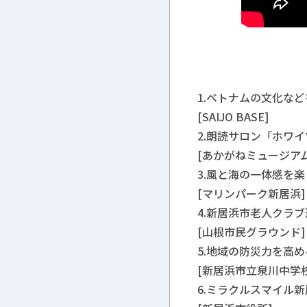
1.ベトナムの文化などを楽
[SAIJO BASE]
2.朗読サロン「ホワイツ
[あかがねミュージアム
3.風と海の一体感を楽し
[マリンパーク新居浜]
4.新居浜市老人クラブ連
[山根市民グラウンド]
5.地域の防災力を高める
[新居浜市立泉川中学校
6.ミラクルスマイル新