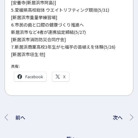
[安養寺(新居浜市阿島)]
5.愛媛県高校総体 ウエイトリフティング競技(5/31)
[新居浜市重量挙練習場]
6.市民の歯と口腔の健康づくり推進へ
新居浜市など4者が連携協定締結(5/27)
[新居浜市消防防災合同庁舎]
7.新居浜商業高校3年生が七福芋の苗植えを体験(5/26)
[新居浜市垣生 他]
共有:
Facebook
X
前へ
次へ