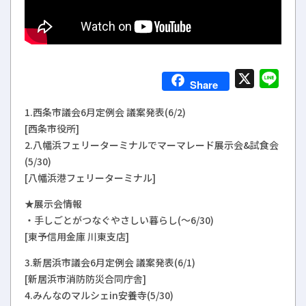
X
Line
Share
1.西条市議会6月定例会 議案発表(6/2)
[西条市役所]
2.八幡浜フェリーターミナルでマーマレード展示会&試食会
(5/30)
[八幡浜港フェリーターミナル]
★展示会情報
・手しごとがつなぐやさしい暮らし(～6/30)
[東予信用金庫 川東支店]
3.新居浜市議会6月定例会 議案発表(6/1)
[新居浜市消防防災合同庁舎]
4.みんなのマルシェin安養寺(5/30)