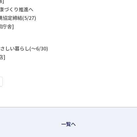
]
健康づくり推進へ
定締結(5/27)
同庁舎]
しい暮らし(～6/30)
店]
一覧へ