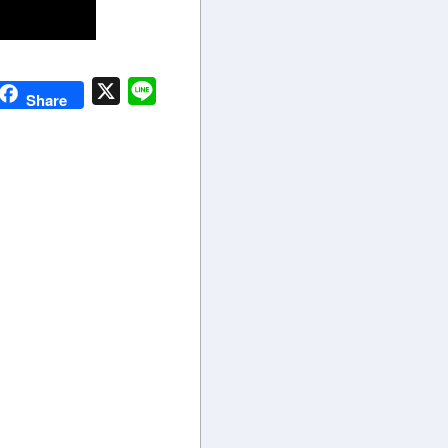
X
Line
Share